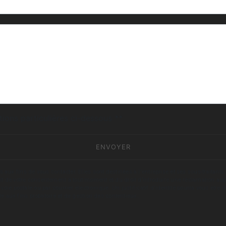
deau des cookies
tions particulières ci-dessous **
ENVOYER
fins de vous contacter. Elles sont destinées à l'entreprise et ses sous-traitants. 
trait de votre consentement à tout moment et du droit d’introduire une réclamation aup
oie postale ou par courrier électronique. Un justificatif d'identité pourra vous ê
le aux fins probatoire et de gestion des contentieux.