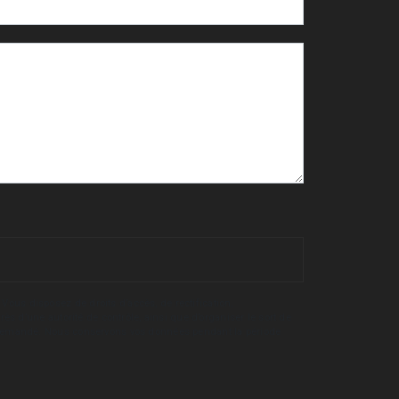
Vous disposez de droits d’accès, de rectification,
rès d’une autorité de contrôle, ainsi que d’organiser le sort de
tre demandé. Nous conservons vos données pendant la période