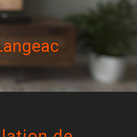
 Langeac
llation de