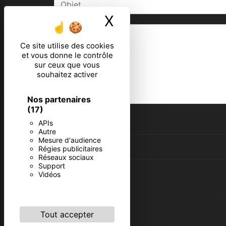
X
Masquer le ban
Ce site utilise des cookies
et vous donne le contrôle
sur ceux que vous
souhaitez activer
Nos partenaires
(17)
En cochant cette case, j'accepte les condi
APIs
Autre
Mesure d'audience
Régies publicitaires
Réseaux sociaux
Support
** Les données personnelles communiquées sont nécessaires aux 
Vidéos
d’effacement, de portabilité, de limitation, d’opposition, de re
vos données post-mortem. Vous pouvez exercer ces droits par v
de prise de contact puis pendant la durée de prescription léga
Tout accepter