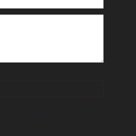
Vous disposez de droits d’accès, de rectification,
rès d’une autorité de contrôle, ainsi que d’organiser le sort de
tre demandé. Nous conservons vos données pendant la période