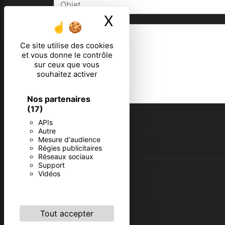
X
Masquer le ban
Ce site utilise des cookies
et vous donne le contrôle
sur ceux que vous
souhaitez activer
Nos partenaires
(17)
En cochant cette case, j'accepte les condi
APIs
Autre
Mesure d'audience
Régies publicitaires
Réseaux sociaux
Support
** Les données personnelles communiquées sont nécessaires aux 
Vidéos
d’effacement, de portabilité, de limitation, d’opposition, de re
vos données post-mortem. Vous pouvez exercer ces droits par v
de prise de contact puis pendant la durée de prescription léga
Tout accepter