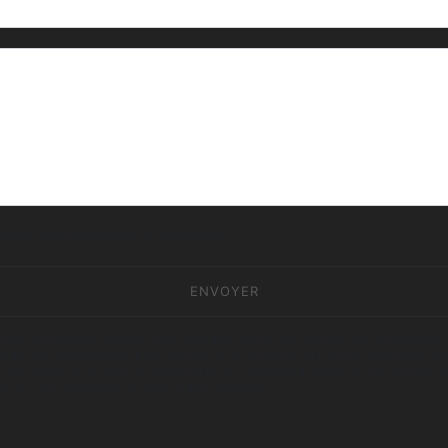
deau des cookies
tions particulières ci-dessous **
ENVOYER
fins de vous contacter. Elles sont destinées à l'entreprise et ses sous-traitants. 
trait de votre consentement à tout moment et du droit d’introduire une réclamation aup
oie postale ou par courrier électronique. Un justificatif d'identité pourra vous ê
le aux fins probatoire et de gestion des contentieux.