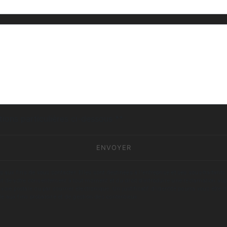
deau des cookies
tions particulières ci-dessous **
ENVOYER
fins de vous contacter. Elles sont destinées à l'entreprise et ses sous-traitants. 
trait de votre consentement à tout moment et du droit d’introduire une réclamation aup
oie postale ou par courrier électronique. Un justificatif d'identité pourra vous ê
le aux fins probatoire et de gestion des contentieux.