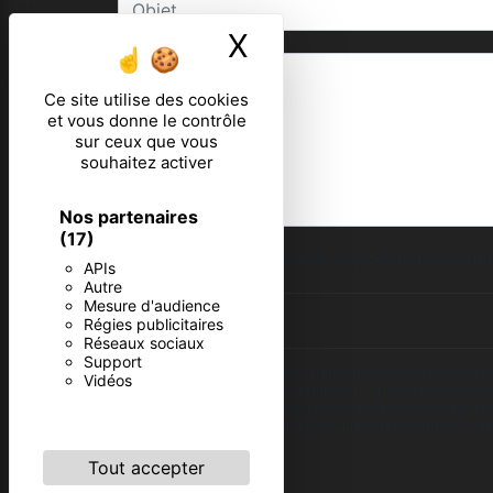
X
Masquer le ban
Ce site utilise des cookies
et vous donne le contrôle
sur ceux que vous
souhaitez activer
Nos partenaires
(17)
En cochant cette case, j'accepte les condi
APIs
Autre
Mesure d'audience
Régies publicitaires
Réseaux sociaux
Support
** Les données personnelles communiquées sont nécessaires aux 
Vidéos
d’effacement, de portabilité, de limitation, d’opposition, de re
vos données post-mortem. Vous pouvez exercer ces droits par v
de prise de contact puis pendant la durée de prescription léga
Tout accepter