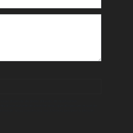
Vous disposez de droits d’accès, de rectification,
rès d’une autorité de contrôle, ainsi que d’organiser le sort de
tre demandé. Nous conservons vos données pendant la période