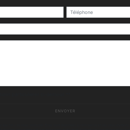
deau des cookies
tions particulières ci-dessous **
ENVOYER
fins de vous contacter. Elles sont destinées à l'entreprise et ses sous-traitants. 
trait de votre consentement à tout moment et du droit d’introduire une réclamation aup