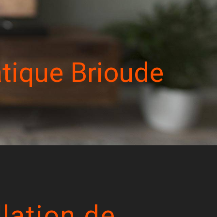
atique Brioude
llation de