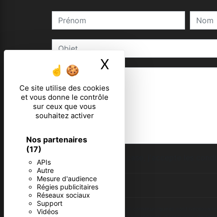
X
Masquer le ban
Ce site utilise des cookies
et vous donne le contrôle
sur ceux que vous
souhaitez activer
Nos partenaires
(17)
En cochant cette case, j'accepte les condi
APIs
Autre
Mesure d'audience
Régies publicitaires
Réseaux sociaux
Support
** Les données personnelles communiquées sont nécessaires aux 
Vidéos
d’effacement, de portabilité, de limitation, d’opposition, de re